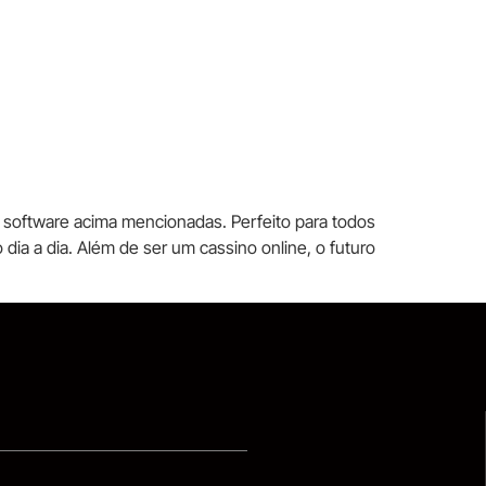
e software acima mencionadas. Perfeito para todos
a a dia. Além de ser um cassino online, o futuro