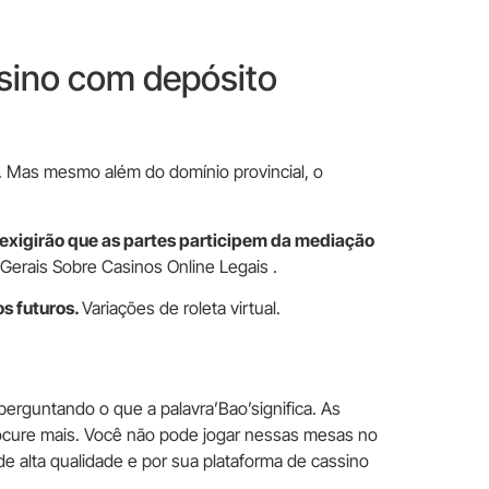
asino com depósito
. Mas mesmo além do domínio provincial, o
l exigirão que as partes participem da mediação
Gerais Sobre Casinos Online Legais .
os futuros.
Variações de roleta virtual.
rguntando o que a palavra’Bao’significa. As
cure mais. Você não pode jogar nessas mesas no
e alta qualidade e por sua plataforma de cassino