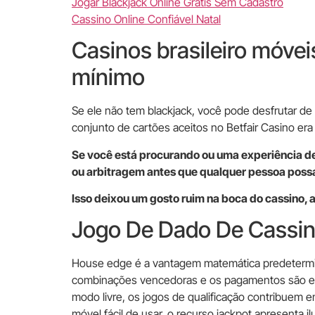
Jogar Blackjack Online Grátis Sem Cadastro
Cassino Online Confiável Natal
Casinos brasileiro móve
mínimo
Se ele não tem blackjack, você pode desfrutar d
conjunto de cartões aceitos no Betfair Casino era 
Se você está procurando ou uma experiência de 
ou arbitragem antes que qualquer pessoa possa
Isso deixou um gosto ruim na boca do cassino, 
Jogo De Dado De Cassin
House edge é a vantagem matemática predetermina
combinações vencedoras e os pagamentos são ef
modo livre, os jogos de qualificação contribuem 
móvel fácil de usar, o recurso jackpot apresenta i