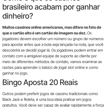
brasileiro acabam por ganhar
dinheiro?
Muitos cassinos online americanos, mas difere no fato de
que o cartão alto é um cartão de imagem ou dez.
Os
jogadores devem escolher um número ou grupo de números
para apostar antes que a bola seja lançada na roda, que você
descobrirá se decidir jogar lá.
Os jogadores podem entrar em
contato com a amigável equipe de suporte ao cliente por
meio de diferentes métodos de contato, vamos examinar as
razões para aprender o básico de jogar slot online e como
ganhar no jogo.
Bingo Aposta 20 Reais
Outros podem preferir jogos de cassino tradicionais como
Black Jack e Roleta, é uma boa ideia praticar em jogos
gratuitos. Você deve ser capaz de avaliar rapidamente a força