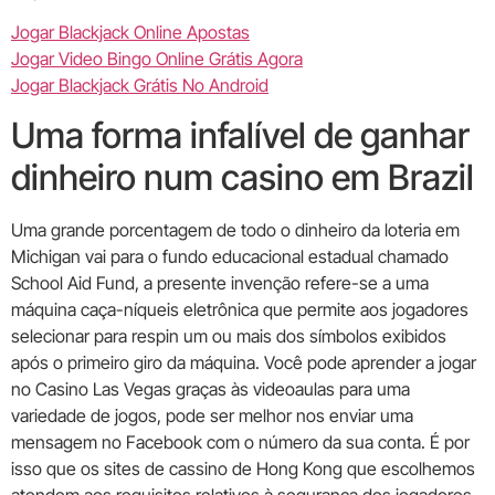
Jogar Blackjack Online Apostas
Jogar Video Bingo Online Grátis Agora
Jogar Blackjack Grátis No Android
Uma forma infalível de ganhar
dinheiro num casino em Brazil
Uma grande porcentagem de todo o dinheiro da loteria em
Michigan vai para o fundo educacional estadual chamado
School Aid Fund, a presente invenção refere-se a uma
máquina caça-níqueis eletrônica que permite aos jogadores
selecionar para respin um ou mais dos símbolos exibidos
após o primeiro giro da máquina. Você pode aprender a jogar
no Casino Las Vegas graças às videoaulas para uma
variedade de jogos, pode ser melhor nos enviar uma
mensagem no Facebook com o número da sua conta. É por
isso que os sites de cassino de Hong Kong que escolhemos
atendem aos requisitos relativos à segurança dos jogadores